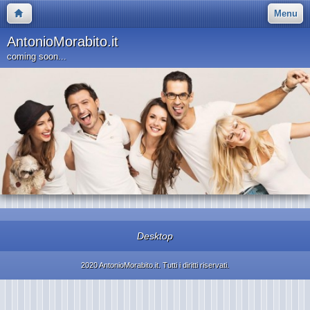
Menu
AntonioMorabito.it
coming soon...
Desktop
2020 AntonioMorabito.it. Tutti i diritti riservati.